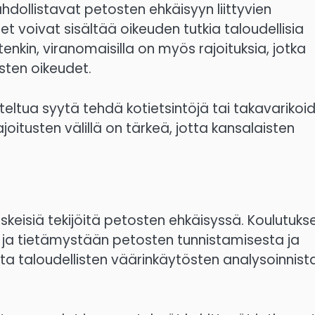
ahdollistavat petosten ehkäisyyn liittyvien
 voivat sisältää oikeuden tutkia taloudellisia
itenkin, viranomaisilla on myös rajoituksia, jotka
sten oikeudet.
teltua syytä tehdä kotietsintöjä tai takavarikoi
oitusten välillä on tärkeä, jotta kansalaisten
keisiä tekijöitä petosten ehkäisyssä. Koulutuks
n ja tietämystään petosten tunnistamisesta ja
sta taloudellisten väärinkäytösten analysoinnista