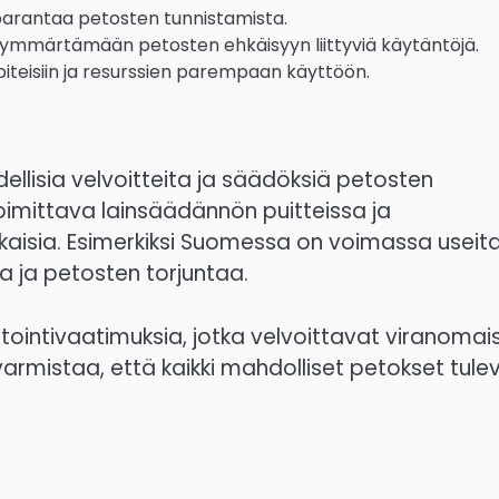
 parantaa petosten tunnistamista.
a ymmärtämään petosten ehkäisyyn liittyviä käytäntöjä.
iteisiin ja resurssien parempaan käyttöön.
llisia velvoitteita ja säädöksiä petosten
oimittava lainsäädännön puitteissa ja
ukaisia. Esimerkiksi Suomessa on voimassa useit
aa ja petosten torjuntaa.
rtointivaatimuksia, jotka velvoittavat viranomai
armistaa, että kaikki mahdolliset petokset tule