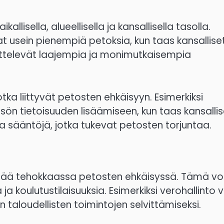
allisella, alueellisella ja kansallisella tasolla.
at usein pienempiä petoksia, kun taas kansallise
käsittelevät laajempia ja monimutkaisempia
otka liittyvät petosten ehkäisyyn. Esimerkiksi
isön tietoisuuden lisäämiseen, kun taas kansallis
a sääntöjä, jotka tukevat petosten torjuntaa.
ärkeää tehokkaassa petosten ehkäisyssä. Tämä vo
ja koulutustilaisuuksia. Esimerkiksi verohallinto v
n taloudellisten toimintojen selvittämiseksi.