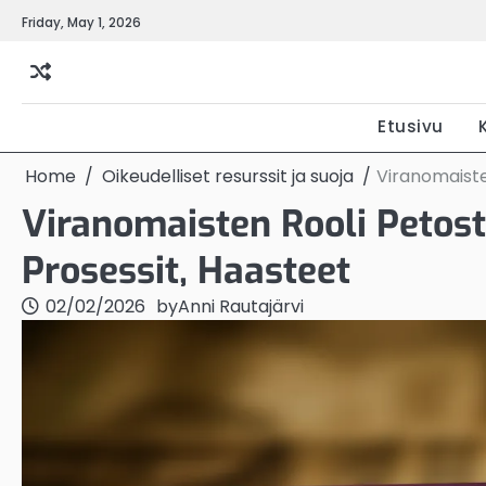
Skip
Friday, May 1, 2026
to
content
Etusivu
Home
Oikeudelliset resurssit ja suoja
Viranomaiste
Viranomaisten Rooli Petost
Prosessit, Haasteet
02/02/2026
by
Anni Rautajärvi