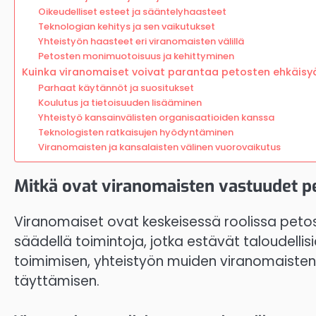
Oikeudelliset esteet ja sääntelyhaasteet
Teknologian kehitys ja sen vaikutukset
Yhteistyön haasteet eri viranomaisten välillä
Petosten monimuotoisuus ja kehittyminen
Kuinka viranomaiset voivat parantaa petosten ehkäisy
Parhaat käytännöt ja suositukset
Koulutus ja tietoisuuden lisääminen
Yhteistyö kansainvälisten organisaatioiden kanssa
Teknologisten ratkaisujen hyödyntäminen
Viranomaisten ja kansalaisten välinen vuorovaikutus
Mitkä ovat viranomaisten vastuudet p
Viranomaiset ovat keskeisessä roolissa petost
säädellä toimintoja, jotka estävät taloudellis
toimimisen, yhteistyön muiden viranomaisten 
täyttämisen.