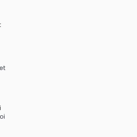
t
et
i
oi