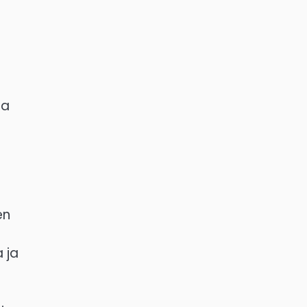
da
en
 ja