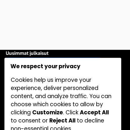
Uusimmat julkaisut
Oikeudelliset Haasteet Petosten
We respect your privacy
Torjunnassa: Käytännöt, Esimerkit,
Haasteet
Cookies help us improve your
Riskien Arviointi: Menetelmät, Työkalut,
experience, deliver personalized
Esimerkit
content, and analyze traffic. You can
choose which cookies to allow by
Petosten Havaitsemisen Ohjelmistot:
Vertailu, Hyödyt, Haasteet
clicking
Customize
. Click
Accept All
to consent or
Reject All
to decline
Oikeudelliset Seuraamukset
non-essential cookies.
Huijauksista: Esimerkit, Vaikutukset,