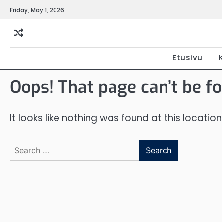
Skip
Friday, May 1, 2026
to
content
Etusivu
Oops! That page can’t be f
It looks like nothing was found at this locatio
Search
for: